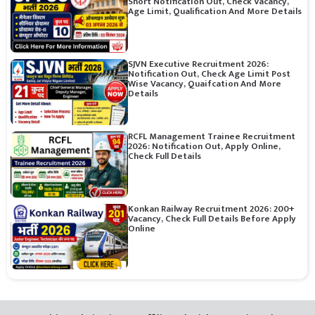
Short Notification Out, Check Vacancy,
Age Limit, Qualification And More Details
SJVN Executive Recruitment 2026:
Notification Out, Check Age Limit Post
Wise Vacancy, Quaifcation And More
Details
RCFL Management Trainee Recruitment
2026: Notification Out, Apply Online,
Check Full Details
Konkan Railway Recruitment 2026: 200+
Vacancy, Check Full Details Before Apply
Online