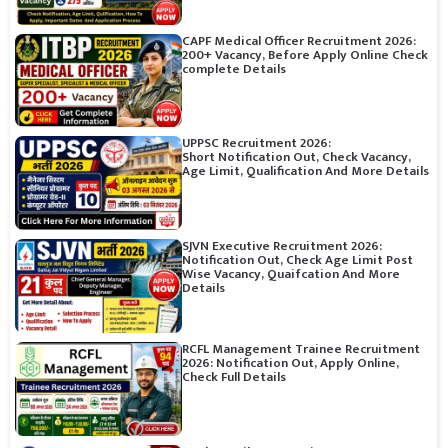
CAPF Medical Officer Recruitment 2026:
200+ Vacancy, Before Apply Online Check
complete Details
UPPSC Recruitment 2026:
Short Notification Out, Check Vacancy,
Age Limit, Qualification And More Details
SJVN Executive Recruitment 2026:
Notification Out, Check Age Limit Post
Wise Vacancy, Quaifcation And More
Details
RCFL Management Trainee Recruitment
2026: Notification Out, Apply Online,
Check Full Details