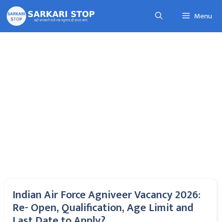
Skip
Menu
to
content
Indian Air Force Agniveer Vacancy 2026:
Re- Open, Qualification, Age Limit and
Last Date to Apply?