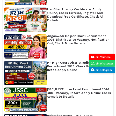
Har Ghar Tiranga Certificate: Apply
Online, Check Criteria, Register And
Download Free Certificate, Check All
Details
Anganwadi Helper Bharti Recruitment
2026: District Wise Vacancy, Notification
Out, Check More Details
Join YouTube
HP High Court District Judiciary
Join WhatsApp
Recruitment 2026: Check Full Details
Befoe Apply Online
Join Telegram
JSSC JILCCE Inter Level Recruitment 2026:
300+ Vacancy, Before Apply Online Check
complete Details
Rajasthan RVUNL Various Post