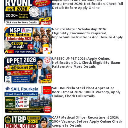
Recruitment 2026: Notification, Check Full
Details Before Apply Online
NSP Pre Matric Scholarship 2026:
Eligibility, Documents Required,
Important Instructions And How To Apply
UPSSSC UP PET 2026: Apply Online,
Notification Out, Check Eligibility, Exam
Pattern And More Details
SAIL Rourkela Steel Plant Apprentice
Recruitment 2026: 1000+ Vacancy, Apply
Online, Check Full Details
CAPF Medical Officer Recruitment 2026:
200+ Vacancy, Before Apply Online Check
complete Details