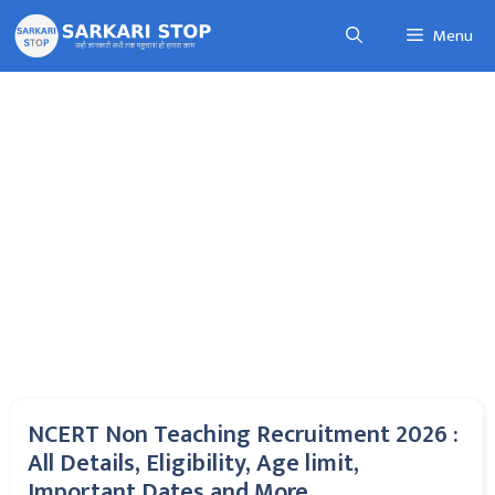
Skip
Menu
to
content
NCERT Non Teaching Recruitment 2026 :
All Details, Eligibility, Age limit,
Important Dates and More