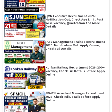
SJVN Executive Recruitment 2026:
Notification Out, Check Age Limit Post
Wise Vacancy, Quaifcation And More
Details
RCFL Management Trainee Recruitment
2026: Notification Out, Apply Online,
Check Full Details
Konkan Railway Recruitment 2026: 200+
Vacancy, Check Full Details Before Apply
Online
SPMCIL Assistant Manager Recruitment
2026: Check Full Details Before Apply
Online