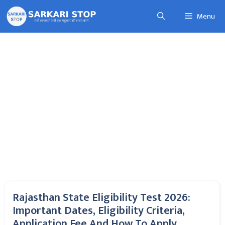
Skip
Menu
to
content
Rajasthan State Eligibility Test 2026:
Important Dates, Eligibility Criteria,
Application Fee And How To Apply