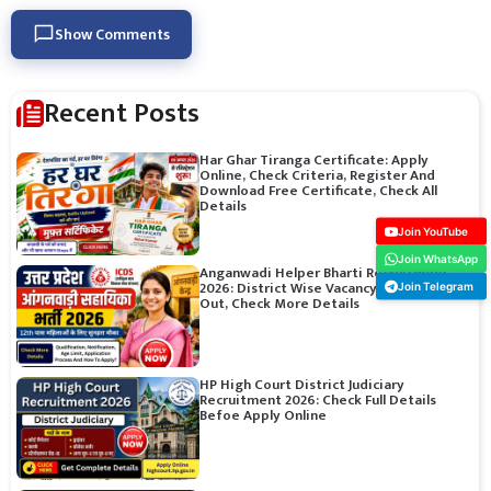
Show Comments
Recent Posts
Har Ghar Tiranga Certificate: Apply
Online, Check Criteria, Register And
Download Free Certificate, Check All
Details
Join YouTube
Join WhatsApp
Anganwadi Helper Bharti Recruitment
2026: District Wise Vacancy, Notification
Join Telegram
Out, Check More Details
HP High Court District Judiciary
Recruitment 2026: Check Full Details
Befoe Apply Online