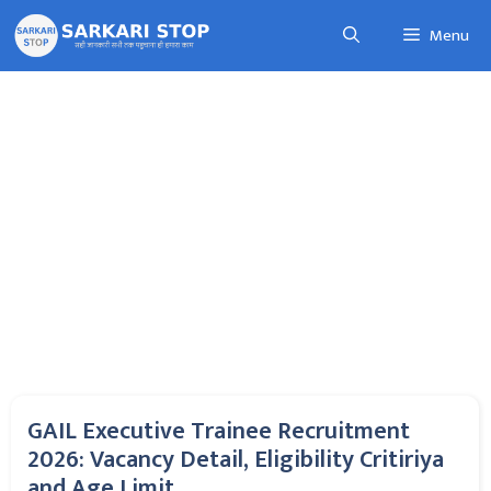
Skip
Menu
to
content
GAIL Executive Trainee Recruitment
2026: Vacancy Detail, Eligibility Critiriya
and Age Limit