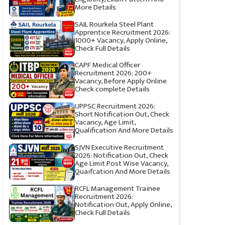
More Details
SAIL Rourkela Steel Plant
Apprentice Recruitment 2026:
1000+ Vacancy, Apply Online,
Check Full Details
CAPF Medical Officer
Recruitment 2026: 200+
Vacancy, Before Apply Online
Check complete Details
UPPSC Recruitment 2026:
Short Notification Out, Check
Vacancy, Age Limit,
Qualification And More Details
SJVN Executive Recruitment
2026: Notification Out, Check
Age Limit Post Wise Vacancy,
Quaifcation And More Details
RCFL Management Trainee
Recruitment 2026:
Notification Out, Apply Online,
Check Full Details