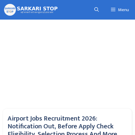
Skip
Menu
to
content
Airport Jobs Recruitment 2026:
Notification Out, Before Apply Check
Eligibility, Selection Process And More