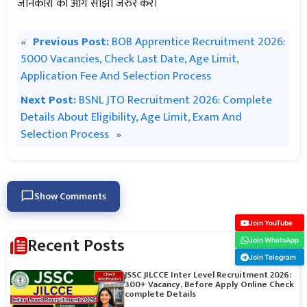
जानकारी को आगे साँझा जरुर करें।
«
Previous Post:
BOB Apprentice Recruitment 2026:
5000 Vacancies, Check Last Date, Age Limit,
Application Fee And Selection Process
Next Post:
BSNL JTO Recruitment 2026: Complete
Details About Eligibility, Age Limit, Exam And
Selection Process
»
Show Comments
Join YouTube
Recent Posts
Join WhatsApp
Join Telegram
JSSC JILCCE Inter Level Recruitment 2026:
300+ Vacancy, Before Apply Online Check
complete Details