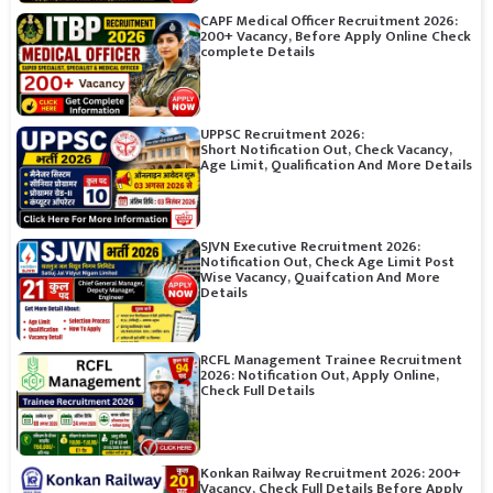
CAPF Medical Officer Recruitment 2026:
200+ Vacancy, Before Apply Online Check
complete Details
UPPSC Recruitment 2026:
Short Notification Out, Check Vacancy,
Age Limit, Qualification And More Details
SJVN Executive Recruitment 2026:
Notification Out, Check Age Limit Post
Wise Vacancy, Quaifcation And More
Details
RCFL Management Trainee Recruitment
2026: Notification Out, Apply Online,
Check Full Details
Konkan Railway Recruitment 2026: 200+
Vacancy, Check Full Details Before Apply