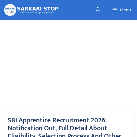
Skip
Menu
to
content
SBI Apprentice Recruitment 2026:
Notification Out, Full Detail About
Eligibility, Selection Process And Other