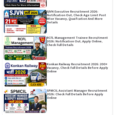
SJVN Executive Recruitment 2026:
Notification Out, Check Age Limit Post
Wise Vacancy, Quaifcation And More
Details
RCFL Management Trainee Recruitment
2026: Notification Out, Apply Online,
Check Full Details
Konkan Railway Recruitment 2026: 200+
Vacancy, Check Full Details Before Apply
Online
SPMCIL Assistant Manager Recruitment
2026: Check Full Details Before Apply
Online