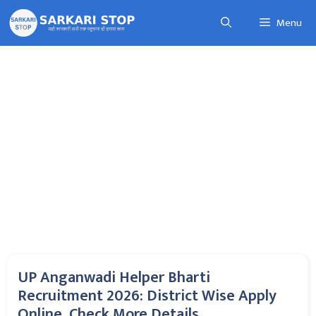
Skip
Menu
to
content
UP Anganwadi Helper Bharti
Recruitment 2026: District Wise Apply
Online, Check More Details